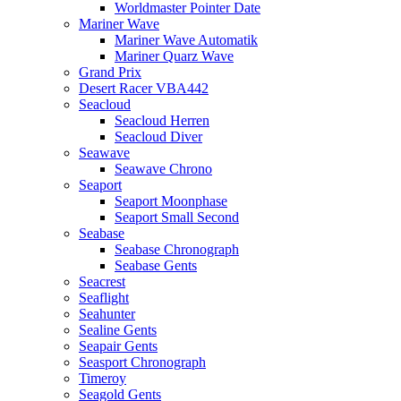
Worldmaster Pointer Date
Mariner Wave
Mariner Wave Automatik
Mariner Quarz Wave
Grand Prix
Desert Racer VBA442
Seacloud
Seacloud Herren
Seacloud Diver
Seawave
Seawave Chrono
Seaport
Seaport Moonphase
Seaport Small Second
Seabase
Seabase Chronograph
Seabase Gents
Seacrest
Seaflight
Seahunter
Sealine Gents
Seapair Gents
Seasport Chronograph
Timeroy
Seagold Gents