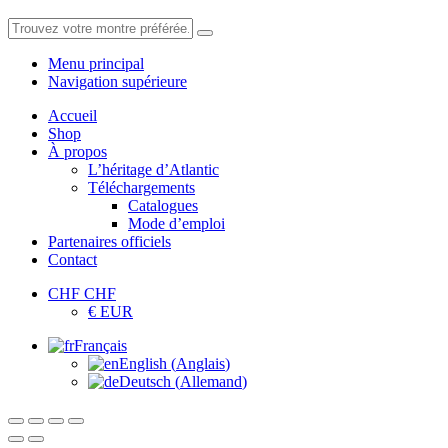
Menu principal
Navigation supérieure
Accueil
Shop
À propos
L’héritage d’Atlantic
Téléchargements
Catalogues
Mode d’emploi
Partenaires officiels
Contact
CHF CHF
€ EUR
Français
English
(
Anglais
)
Deutsch
(
Allemand
)