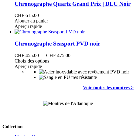
options
Chronographe Quartz Grand Prix | DLC Noir
peuvent
être
CHF
615.00
choisies
Ajouter au panier
sur
Aperçu rapide
la
page
du
Chronographe Seasport PVD noir
produit
Plage
CHF
455.00
–
CHF
475.00
Ce
de
Choix des options
produit
prix :
Aperçu rapide
a
CHF 455.00
plusieurs
à
variations.
CHF 475.00
Voir toutes les montres >
Les
options
peuvent
être
choisies
sur
la
page
Collection
du