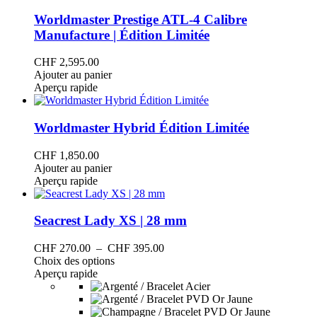
Worldmaster Prestige ATL-4 Calibre
Manufacture | Édition Limitée
CHF
2,595.00
Ajouter au panier
Aperçu rapide
Worldmaster Hybrid Édition Limitée
CHF
1,850.00
Ajouter au panier
Aperçu rapide
Seacrest Lady XS | 28 mm
Plage
CHF
270.00
–
CHF
395.00
Ce
de
Choix des options
produit
prix :
Aperçu rapide
a
CHF 270.00
plusieurs
à
variations.
CHF 395.00