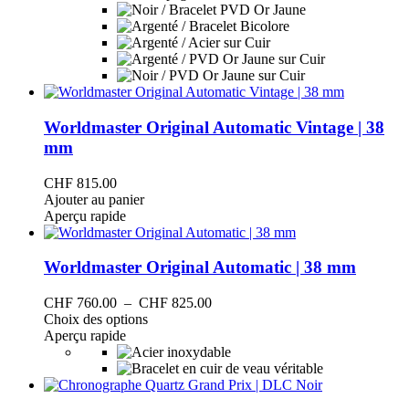
Les
options
peuvent
être
choisies
sur
la
page
Worldmaster Original Automatic Vintage | 38
du
mm
produit
CHF
815.00
Ajouter au panier
Aperçu rapide
Worldmaster Original Automatic | 38 mm
Plage
CHF
760.00
–
CHF
825.00
Ce
de
Choix des options
produit
prix :
Aperçu rapide
a
CHF 760.00
plusieurs
à
variations.
CHF 825.00
Les