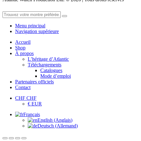
Menu principal
Navigation supérieure
Accueil
Shop
À propos
L’héritage d’Atlantic
Téléchargements
Catalogues
Mode d’emploi
Partenaires officiels
Contact
CHF CHF
€ EUR
Français
English
(
Anglais
)
Deutsch
(
Allemand
)