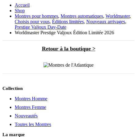
Accueil
Shop
Montres pour hommes
,
Montres automatiques
,
Worldmaster
,
Choisis pour vous
,
Éditions limitées
,
Nouveaux arrivages
,
Prestige Valjoux Day-Date
Worldmaster Prestige Valjoux Édition Limitée 2026
Retour à la boutique >
Collection
Montres Homme
Montres Femme
Nouveautés
Toutes les Montres
La marque