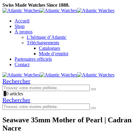
Swiss Made Watches Since 1888.
Accueil
Shop
À propos
L’héritage d’Atlantic
Téléchargements
Catalogues
Mode d’emploi
Partenaires officiels
Contact
Rechercher
0
0 articles
Rechercher
Seawave 35mm Mother of Pearl | Cadran
Nacre