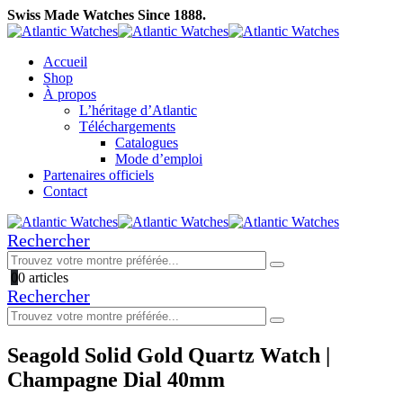
Swiss Made Watches Since 1888.
Accueil
Shop
À propos
L’héritage d’Atlantic
Téléchargements
Catalogues
Mode d’emploi
Partenaires officiels
Contact
Rechercher
0
0 articles
Rechercher
Seagold Solid Gold Quartz Watch |
Champagne Dial 40mm