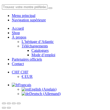
Menu principal
Navigation supérieure
Accueil
Shop
À propos
L’héritage d’Atlantic
Téléchargements
Catalogues
Mode d’emploi
Partenaires officiels
Contact
CHF CHF
€ EUR
Français
English
(
Anglais
)
Deutsch
(
Allemand
)