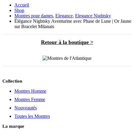
Accueil
Shop
Montres pour dames
,
Elegance
,
Elegance Nightsky
Élégance Nightsky Aventurine avec Phase de Lune | Or Jaune
sur Bracelet Milanais
Retour à la boutique >
Collection
Montres Homme
Montres Femme
Nouveautés
Toutes les Montres
La marque