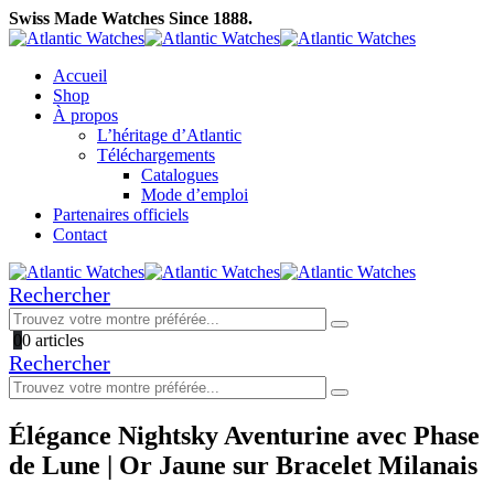
Swiss Made Watches Since 1888.
Accueil
Shop
À propos
L’héritage d’Atlantic
Téléchargements
Catalogues
Mode d’emploi
Partenaires officiels
Contact
Rechercher
0
0 articles
Rechercher
Élégance Nightsky Aventurine avec Phase
de Lune | Or Jaune sur Bracelet Milanais