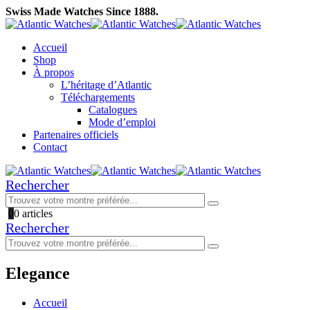
Swiss Made Watches Since 1888.
Accueil
Shop
À propos
L’héritage d’Atlantic
Téléchargements
Catalogues
Mode d’emploi
Partenaires officiels
Contact
Rechercher
0
0 articles
Rechercher
Elegance
Accueil