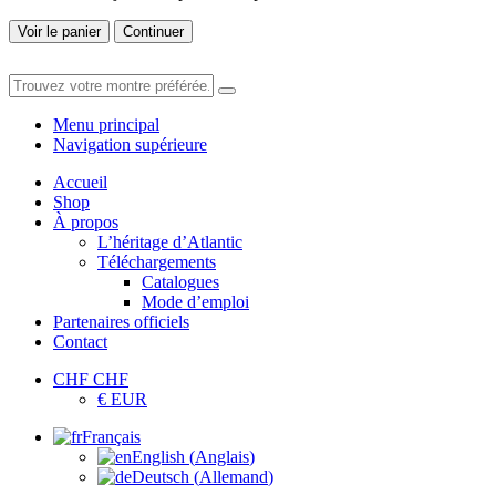
Voir le panier
Continuer
Menu principal
Navigation supérieure
Accueil
Shop
À propos
L’héritage d’Atlantic
Téléchargements
Catalogues
Mode d’emploi
Partenaires officiels
Contact
CHF CHF
€ EUR
Français
English
(
Anglais
)
Deutsch
(
Allemand
)