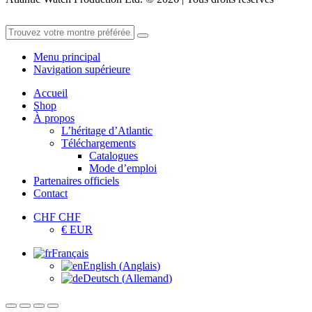
Menu principal
Navigation supérieure
Accueil
Shop
À propos
L’héritage d’Atlantic
Téléchargements
Catalogues
Mode d’emploi
Partenaires officiels
Contact
CHF CHF
€ EUR
Français
English
(
Anglais
)
Deutsch
(
Allemand
)