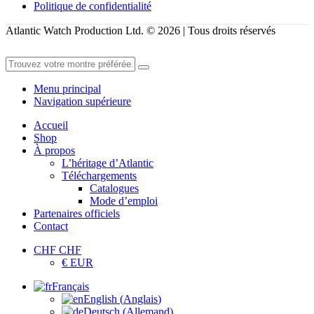
Politique de confidentialité
Atlantic Watch Production Ltd. © 2026 | Tous droits réservés
Menu principal
Navigation supérieure
Accueil
Shop
À propos
L’héritage d’Atlantic
Téléchargements
Catalogues
Mode d’emploi
Partenaires officiels
Contact
CHF CHF
€ EUR
Français
English
(
Anglais
)
Deutsch
(
Allemand
)