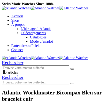
Swiss Made Watches Since 1888.
Accueil
Shop
À propos
L’héritage d’Atlantic
Téléchargements
Catalogues
Mode d’emploi
Partenaires officiels
Contact
Rechercher
0
0 articles
Rechercher
Atlantic Worldmaster Bicompax Bleu sur
bracelet cuir