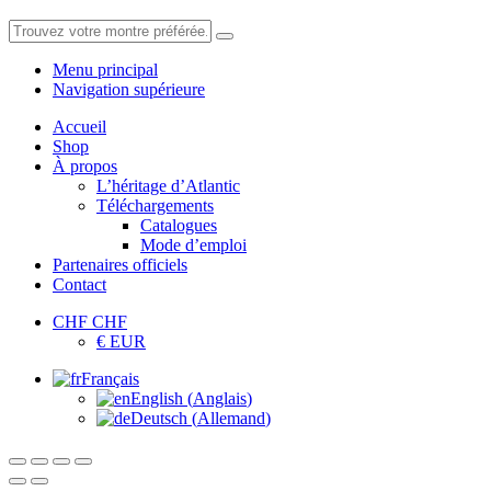
Menu principal
Navigation supérieure
Accueil
Shop
À propos
L’héritage d’Atlantic
Téléchargements
Catalogues
Mode d’emploi
Partenaires officiels
Contact
CHF CHF
€ EUR
Français
English
(
Anglais
)
Deutsch
(
Allemand
)