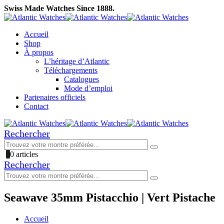
Swiss Made Watches Since 1888.
Accueil
Shop
À propos
L’héritage d’Atlantic
Téléchargements
Catalogues
Mode d’emploi
Partenaires officiels
Contact
Rechercher
0
0 articles
Rechercher
Seawave 35mm Pistacchio | Vert Pistache
Accueil