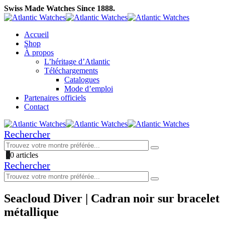
Swiss Made Watches Since 1888.
Accueil
Shop
À propos
L’héritage d’Atlantic
Téléchargements
Catalogues
Mode d’emploi
Partenaires officiels
Contact
Rechercher
0
0 articles
Rechercher
Seacloud Diver | Cadran noir sur bracelet
métallique