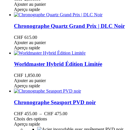
Ajouter au panier
Aperçu rapide
Chronographe Quartz Grand Prix | DLC Noir
CHF
615.00
Ajouter au panier
Aperçu rapide
Worldmaster Hybrid Édition Limitée
CHF
1,850.00
Ajouter au panier
Aperçu rapide
Chronographe Seasport PVD noir
Plage
CHF
455.00
–
CHF
475.00
Ce
de
Choix des options
produit
prix :
Aperçu rapide
a
CHF 455.00