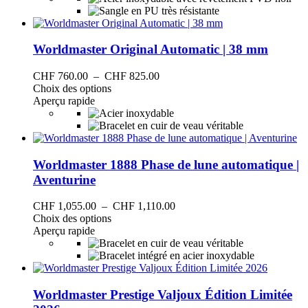
plusieurs
à
variations.
CHF 475.00
Les
options
Worldmaster Original Automatic | 38 mm
peuvent
être
Plage
CHF
760.00
–
CHF
825.00
choisies
Ce
de
Choix des options
sur
produit
prix :
Aperçu rapide
la
a
CHF 760.00
page
plusieurs
à
du
variations.
CHF 825.00
produit
Les
options
Worldmaster 1888 Phase de lune automatique |
peuvent
Aventurine
être
choisies
Plage
CHF
1,055.00
–
CHF
1,110.00
sur
Ce
de
Choix des options
la
produit
prix :
Aperçu rapide
page
a
CHF 1,055.00
du
plusieurs
à
produit
variations.
CHF 1,110.00
Les
options
Worldmaster Prestige Valjoux Édition Limitée
peuvent