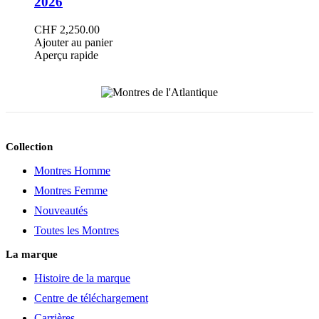
2026
être
choisies
CHF
2,250.00
sur
Ajouter au panier
la
Aperçu rapide
page
du
produit
Collection
Montres Homme
Montres Femme
Nouveautés
Toutes les Montres
La marque
Histoire de la marque
Centre de téléchargement
Carrières